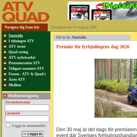
Navigera dig fram här
Torsdagen den 6:e augusti 2026
Startsida
Här är du:
Startsida
I tidningen ATV
Premiär för fyrhjulingens dag 2026
ATV tester
Quad racing
ATV nyhetsarkiv
Prenumeration ATV
Tidigare nummer ATV
Forum - ATV & Quad's
Årets ATV
Medlem
Medlemsinloggning
Användarnamn
Lösenord
Logga in automatiskt
Den 30 maj är det dags för premiären 
event där Sveriges fyrhjulingshandlar