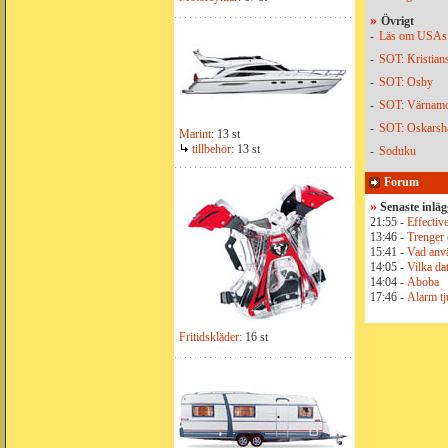
»
Övrigt
-
Läs om USAs 
-
SOT: Kristian
-
SOT: Osby
-
SOT: Värnam
-
SOT: Oskars
Marint
: 13 st
tillbehör
: 13 st
-
Soduku
Forum
»
Senaste inlä
21:55 -
Effective
13:46 -
Trenger 
15:41 -
Vad anvä
14:05 -
Vilka dat
14:04 -
Aboba
17:46 -
Alarm tju
Fritidskläder
: 16 st