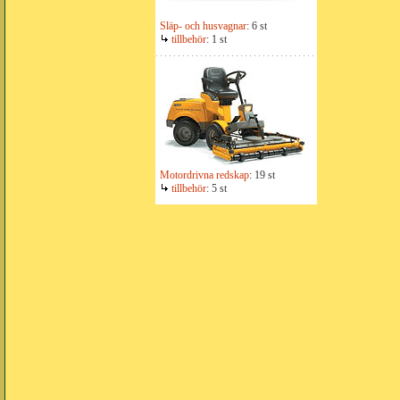
Släp- och husvagnar
: 6 st
tillbehör
: 1 st
Motordrivna redskap
: 19 st
tillbehör
: 5 st