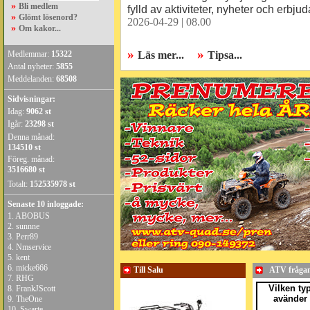
»
Bli medlem
fylld av aktiviteter, nyheter och erbju
»
Glömt lösenord?
2026-04-29 | 08.00
»
Om kakor...
»
»
Medlemmar:
15322
Läs mer...
Tipsa...
Antal nyheter:
5855
Meddelanden:
68508
Sidvisningar:
Idag:
9062 st
Igår:
23298 st
Denna månad:
134510 st
Föreg. månad:
3516680 st
Totalt:
152535978 st
Senaste 10 inloggade:
1.
ABOBUS
2.
sunnne
3.
Perr89
4.
Nmservice
5.
kent
6.
micke666
Till Salu
ATV fråga
7.
RHG
Vilken ty
8.
FrankJScott
avänder 
9.
TheOne
10.
Swarte