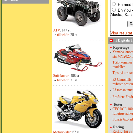
En med h
En \"pul
Alaska, Kana
ATV
: 147 st
Visa resultat
tillbehör
: 28 st
I Digitala
»
Reportage
-
Yamaha lansera
sin MY2025 l
-
TGB kommer m
modeller
-
Tips på utrust
Snöskotrar
: 488 st
-
EJ Churchills,
tillbehör
: 31 st
nyheter presen
-
På mässa inna
-
Profilen: Fred
»
Tester
-
CFORCE 100
fullutrustad k
-
Polaris 6x6 a
»
Racing
-
Racing: Ett av 
Motorcyklar
: 67 st