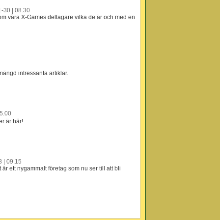
-30 | 08.30
ge om våra X-Games deltagare vilka de är och med en
mängd intressanta artiklar.
15.00
r är här!
 | 09.15
är ett nygammalt företag som nu ser till att bli