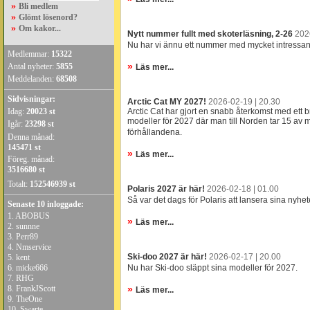
»
Bli medlem
»
Glömt lösenord?
»
Om kakor...
Nytt nummer fullt med skoterläsning, 2-26
202
Nu har vi ännu ett nummer med mycket intressant 
Medlemmar:
15322
»
Antal nyheter:
5855
Läs mer...
Meddelanden:
68508
Sidvisningar:
Arctic Cat MY 2027!
2026-02-19 | 20.30
Idag:
20023 st
Arctic Cat har gjort en snabb återkomst med ett b
modeller för 2027 där man till Norden tar 15 av
Igår:
23298 st
förhållandena.
Denna månad:
145471 st
»
Läs mer...
Föreg. månad:
3516680 st
Totalt:
152546939 st
Polaris 2027 är här!
2026-02-18 | 01.00
Så var det dags för Polaris att lansera sina nyhet
Senaste 10 inloggade:
1.
ABOBUS
»
Läs mer...
2.
sunnne
3.
Perr89
4.
Nmservice
Ski-doo 2027 är här!
2026-02-17 | 20.00
5.
kent
6.
micke666
Nu har Ski-doo släppt sina modeller för 2027.
7.
RHG
8.
FrankJScott
»
Läs mer...
9.
TheOne
10.
Swarte