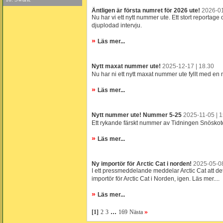
Äntligen är första numret för 2026 ute!
2026-01
Nu har vi ett nytt nummer ute. Ett stort reporta
djuplodad intervju.
»
Läs mer...
Nytt maxat nummer ute!
2025-12-17 | 18.30
Nu har ni ett nytt maxat nummer ute fyllt med en 
»
Läs mer...
Nytt nummer ute! Nummer 5-25
2025-11-05 | 
Ett rykande färskt nummer av Tidningen Snöskote
»
Läs mer...
Ny importör för Arctic Cat i norden!
2025-05-08
I ett pressmeddelande meddelar Arctic Cat att det 
importör för Arctic Cat i Norden, igen. Läs mer....
»
Läs mer...
...
»
[1]
2
3
169
Nästa