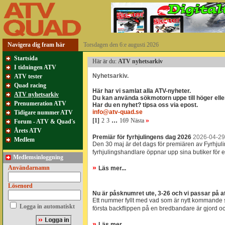
Navigera dig fram här
Torsdagen den 6:e augusti 2026
Startsida
Här är du:
ATV nyhetsarkiv
I tidningen ATV
Nyhetsarkiv.
ATV tester
Quad racing
Här har vi samlat alla ATV-nyheter.
ATV nyhetsarkiv
Du kan använda sökmotorn uppe till höger eller 
Prenumeration ATV
Har du en nyhet? tipsa oss via epost.
info@atv-quad.se
Tidigare nummer ATV
...
»
[1]
2
3
169
Nästa
Forum - ATV & Quad's
Årets ATV
Premiär för fyrhjulingens dag 2026
2026-04-29 
Medlem
Den 30 maj är det dags för premiären av Fyrhjuli
fyrhjulingshandlare öppnar upp sina butiker för e
Medlemsinloggning
»
Användarnamn
Läs mer...
Lösenord
Nu är påsknumret ute, 3-26 och vi passar på at
Ett nummer fyllt med vad som är nytt kommande 
Logga in automatiskt
första backflippen på en bredbandare är gjord oc
»
Läs mer...