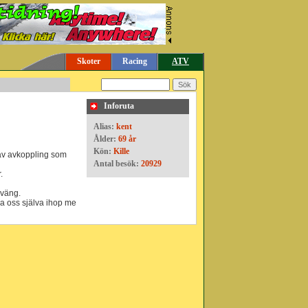
Skoter
Racing
ATV
t
Inforuta
Alias:
kent
Ålder:
69 år
Kön:
Kille
a av avkoppling som
Antal besök:
20929
.
sväng.
roa oss själva ihop me