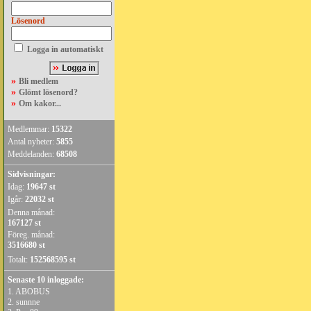
Lösenord
Logga in automatiskt
»
Bli medlem
»
Glömt lösenord?
»
Om kakor...
Medlemmar:
15322
Antal nyheter:
5855
Meddelanden:
68508
Sidvisningar:
Idag:
19647 st
Igår:
22032 st
Denna månad:
167127 st
Föreg. månad:
3516680 st
Totalt:
152568595 st
Senaste 10 inloggade:
1.
ABOBUS
2.
sunnne