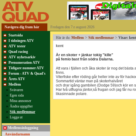
Navigera dig fram här
Fredagen den 7:e augusti 2026
Startsida
Här är du:
Medlem
>
Sök medlemmar
>
Visar: ken
I tidningen ATV
kent
ATV tester
Quad racing
Är en skoter + jänkar tokig "kille"
ATV nyhetsarkiv
på femio bast från södra Dalarna.
Prenumeration ATV
Tidigare nummer ATV
Att vara i fjällen och åka skoter är nog det bäst
finns.
Forum - ATV & Quad's
Viterfiske efter röding går heller inte av för hackor
Årets ATV
Sommartid väntar man på skoterhalvåret
Medlem
och drar igång gambilen (Dodge 59)och kör en 
»
Har två utflugna jäntor,så frugan och jag får nu 
Svävaren
likasinnade polare.
»
Egen sida
»
Mina annonser
»
Ändra uppgifter
»
Sök medlemmar
»
Logga ut
Medlemsinloggning
Användarnamn