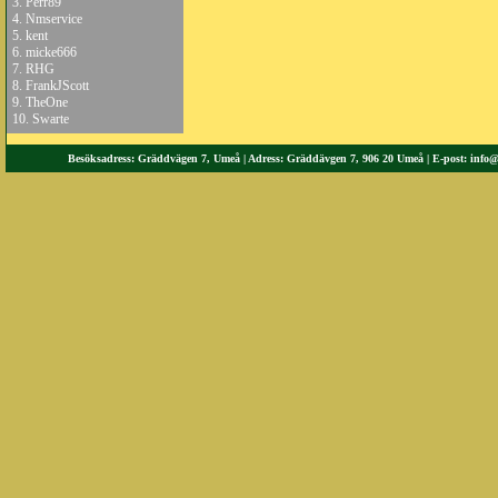
3.
Perr89
4.
Nmservice
5.
kent
6.
micke666
7.
RHG
8.
FrankJScott
9.
TheOne
10.
Swarte
Besöksadress: Gräddvägen 7, Umeå | Adress: Gräddävgen 7, 906 20 Umeå | E-post:
info@