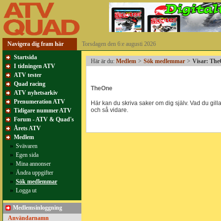
Navigera dig fram här
Torsdagen den 6:e augusti 2026
Startsida
Här är du:
Medlem
>
Sök medlemmar
>
Visar: Th
I tidningen ATV
ATV tester
Quad racing
TheOne
ATV nyhetsarkiv
Prenumeration ATV
Här kan du skriva saker om dig själv. Vad du gillar
och så vidare.
Tidigare nummer ATV
Forum - ATV & Quad's
Årets ATV
Medlem
»
Svävaren
»
Egen sida
»
Mina annonser
»
Ändra uppgifter
»
Sök medlemmar
»
Logga ut
Medlemsinloggning
Användarnamn