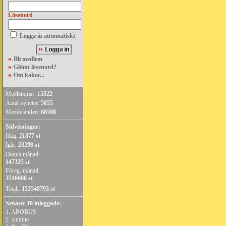
Lösenord
Logga in automatiskt
»
Bli medlem
»
Glömt lösenord?
»
Om kakor...
Medlemmar:
15322
Antal nyheter:
5855
Meddelanden:
68508
Sidvisningar:
Idag:
21877 st
Igår:
23298 st
Denna månad:
147325 st
Föreg. månad:
3516680 st
Totalt:
152548793 st
Senaste 10 inloggade:
1.
ABOBUS
2.
sunnne