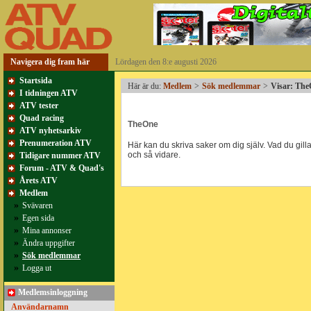
Navigera dig fram här
Lördagen den 8:e augusti 2026
Startsida
Här är du:
Medlem
>
Sök medlemmar
>
Visar: Th
I tidningen ATV
ATV tester
Quad racing
TheOne
ATV nyhetsarkiv
Prenumeration ATV
Här kan du skriva saker om dig själv. Vad du gillar
och så vidare.
Tidigare nummer ATV
Forum - ATV & Quad's
Årets ATV
Medlem
»
Svävaren
»
Egen sida
»
Mina annonser
»
Ändra uppgifter
»
Sök medlemmar
»
Logga ut
Medlemsinloggning
Användarnamn