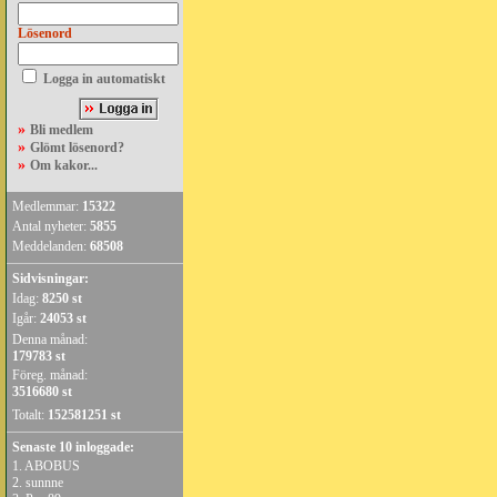
Lösenord
Logga in automatiskt
»
Bli medlem
»
Glömt lösenord?
»
Om kakor...
Medlemmar:
15322
Antal nyheter:
5855
Meddelanden:
68508
Sidvisningar:
Idag:
8250 st
Igår:
24053 st
Denna månad:
179783 st
Föreg. månad:
3516680 st
Totalt:
152581251 st
Senaste 10 inloggade:
1.
ABOBUS
2.
sunnne