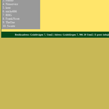
3.
Perr89
4.
Nmservice
5.
kent
6.
micke666
7.
RHG
8.
FrankJScott
9.
TheOne
10.
Swarte
Besöksadress: Gräddvägen 7, Umeå | Adress: Gräddävgen 7, 906 20 Umeå | E-post:
info@