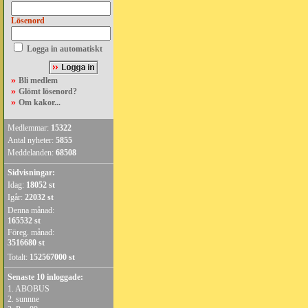
Lösenord
Logga in automatiskt
»
Bli medlem
»
Glömt lösenord?
»
Om kakor...
Medlemmar:
15322
Antal nyheter:
5855
Meddelanden:
68508
Sidvisningar:
Idag:
18052 st
Igår:
22032 st
Denna månad:
165532 st
Föreg. månad:
3516680 st
Totalt:
152567000 st
Senaste 10 inloggade:
1.
ABOBUS
2.
sunnne