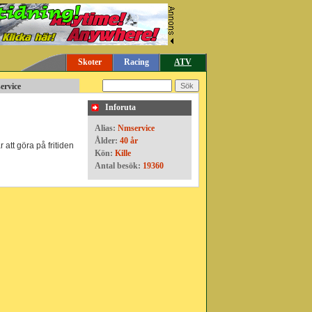
Skoter
Racing
ATV
ervice
Inforuta
Alias:
Nmservice
Ålder:
40 år
 att göra på fritiden
Kön:
Kille
Antal besök:
19360