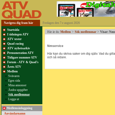
Navigera dig fram här
Fredagen den 7:e augusti 2026
Startsida
Här är du:
Medlem
>
Sök medlemmar
>
Visar: Nms
I tidningen ATV
ATV tester
Quad racing
Nmservice
ATV nyhetsarkiv
Prenumeration ATV
Här kan du skriva saker om dig själv. Vad du gillar
och så vidare.
Tidigare nummer ATV
Forum - ATV & Quad's
Årets ATV
Medlem
»
Svävaren
»
Egen sida
»
Mina annonser
»
Ändra uppgifter
»
Sök medlemmar
»
Logga ut
Medlemsinloggning
Användarnamn