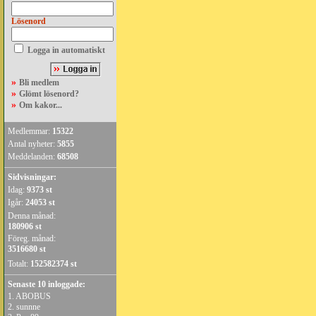
Lösenord
Logga in automatiskt
»
Bli medlem
»
Glömt lösenord?
»
Om kakor...
Medlemmar:
15322
Antal nyheter:
5855
Meddelanden:
68508
Sidvisningar:
Idag:
9373 st
Igår:
24053 st
Denna månad:
180906 st
Föreg. månad:
3516680 st
Totalt:
152582374 st
Senaste 10 inloggade:
1.
ABOBUS
2.
sunnne