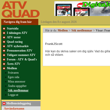
Navigera dig fram här
Lördagen den 8:e augusti 2026
Startsida
Här är du:
Medlem
>
Sök medlemmar
>
Visar: Fra
I tidningen ATV
ATV tester
Quad racing
FrankJScott
ATV nyhetsarkiv
Prenumeration ATV
Här kan du skriva saker om dig själv. Vad du gillar
och så vidare.
Tidigare nummer ATV
Forum - ATV & Quad's
Årets ATV
Medlem
»
Svävaren
»
Egen sida
»
Mina annonser
»
Ändra uppgifter
»
Sök medlemmar
»
Logga ut
Medlemsinloggning
Användarnamn