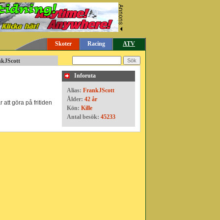
Skoter
Racing
ATV
nkJScott
Inforuta
Alias:
FrankJScott
Ålder:
42 år
 att göra på fritiden
Kön:
Kille
Antal besök:
45233