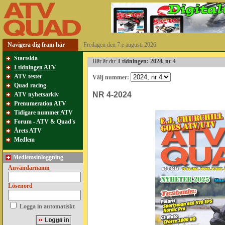
Navigera dig fram här
Fredagen den 7:e augusti 2026
Startsida
Här är du:
I tidningen: 2024, nr 4
I tidningen ATV
ATV tester
Välj nummer:
Quad racing
NR 4-2024
ATV nyhetsarkiv
Prenumeration ATV
Tidigare nummer ATV
Forum - ATV & Quad's
Årets ATV
Medlem
Medlemsinloggning
Användarnamn
Lösenord
Logga in automatiskt