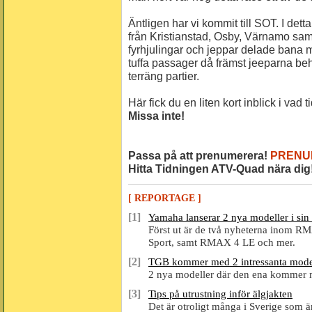
Äntligen har vi kommit till SOT. I de
från Kristianstad, Osby, Värnamo sa
fyrhjulingar och jeppar delade bana m
tuffa passager då främst jeeparna beh
terräng partier.
Här fick du en liten kort inblick i vad 
Missa inte!
Passa på att prenumerera!
PRENU
Hitta Tidningen ATV-Quad nära dig
[ REPORTAGE ]
[1]
Yamaha lanserar 2 nya modeller i si
Först ut är de två nyheterna inom
Sport, samt RMAX 4 LE och mer.
[2]
TGB kommer med 2 intressanta mode
2 nya modeller där den ena kommer me
[3]
Tips på utrustning inför älgjakten
Det är otroligt många i Sverige som ä