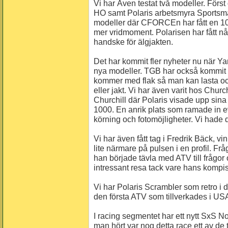
Vi har Även testat två modeller. F
HO samt Polaris arbetsmyra Sportsm
modeller där CFORCEn har fått en 10
mer vridmoment. Polarisen har fått n
handske för älgjakten.
Det har kommit fler nyheter nu när
nya modeller. TGB har också kommit 
kommer med flak så man kan lasta och
eller jakt. Vi har även varit hos Chur
Churchill där Polaris visade upp sin
1000. En anrik plats som ramade in eve
körning och fotomöjligheter. Vi hade 
Vi har även fått tag i Fredrik Bäck, vi
lite närmare på pulsen i en profil. F
han började tävla med ATV till frågo
intressant resa tack vare hans kompis
Vi har Polaris Scrambler som retro i 
den första ATV som tillverkades i US
I racing segmentet har ett nytt SxS No
man hört var nog detta race ett av de t