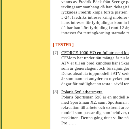
vanns av Fredrik Bäck från Sverige p
tävlingssammanhang då han deltagit i
lyckades Fredrik knipa första platsen
3-24. Fredriks intresse kring motorer 
hans intresse för fyrhjulingar kom in 
då har han kört fyrhjuling i runt 12 år
intresset för terrängkörning startade
[ TESTER ]
[7]
CFORCE 1000 HO en fullutrustad k
CFMoto har under rätt många år nu le
ATV:er till en bred kundbas här i Sk
som är generalagent och försäljningen 
Deras absoluta toppmodell i ATV-se
är som namnet antyder en mycket pot
dagar får möjlighet att testa i såväl t
[8]
Polaris 6x6 arbetsmyra
Polaris Sportsman 6x6 är en modell s
med Sportsman X2, samt Sportsman To
rekreation till arbete och extremt arb
modell som passar dig som behöver, el
maskinen. Denna gång tittar vi lite 
Pro……