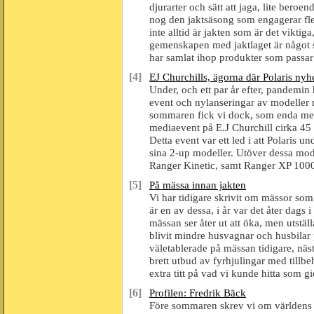
djurarter och sätt att jaga, lite beroe
nog den jaktsäsong som engagerar fle
inte alltid är jakten som är det vikti
gemenskapen med jaktlaget är något 
har samlat ihop produkter som passar 
[4]
EJ Churchills, ägorna där Polaris nyh
Under, och ett par år efter, pandemin h
event och nylanseringar av modeller 
sommaren fick vi dock, som enda medi
mediaevent på E.J Churchill cirka 45
Detta event var ett led i att Polaris u
sina 2-up modeller. Utöver dessa mode
Ranger Kinetic, samt Ranger XP 1
[5]
På mässa innan jakten
Vi har tidigare skrivit om mässor so
är en av dessa, i år var det åter dags i
mässan ser åter ut att öka, men utställ
blivit mindre husvagnar och husbilar 
väletablerade på mässan tidigare, nästa
brett utbud av fyrhjulingar med tillb
extra titt på vad vi kunde hitta som gi
[6]
Profilen: Fredrik Bäck
Före sommaren skrev vi om världens t