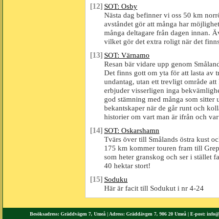
[12]
SOT: Osby
Nästa dag befinner vi oss 50 km norr
avståndet gör att många har möjlighet
många deltagare från dagen innan. Äve
vilket gör det extra roligt när det finn
[13]
SOT: Värnamo
Resan bär vidare upp genom Småland 
Det finns gott om yta för att lasta av 
undantag, utan ett trevligt område a
erbjuder visserligen inga bekvämlighet
god stämning med många som sitter u
bekantskaper när de går runt och koll
historier om vart man är ifrån och v
[14]
SOT: Oskarshamn
Tvärs över till Smålands östra kust oc
175 km kommer touren fram till Grep
som heter granskog och ser i stället f
40 hektar stort!
[15]
Soduku
Här är facit till Sodukut i nr 4-24
Besöksadress: Gräddvägen 7, Umeå | Adress: Gräddävgen 7, 906 20 Umeå | E-post:
info@