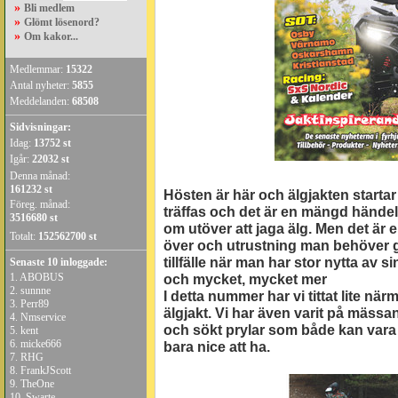
»
Bli medlem
»
Glömt lösenord?
»
Om kakor...
Medlemmar:
15322
Antal nyheter:
5855
Meddelanden:
68508
Sidvisningar:
Idag:
13752 st
Igår:
22032 st
Denna månad:
161232 st
Hösten är här och älgjakten startar
Föreg. månad:
träffas och det är en mängd händel
3516680 st
om utöver att jaga älg. Men det är
Totalt:
152562700 st
över och utrustning man behöver gå
tillfälle när man har stor nytta av si
Senaste 10 inloggade:
1.
ABOBUS
och mycket, mycket mer
2.
sunnne
I detta nummer har vi tittat lite nä
3.
Perr89
älgjakt. Vi har även varit på mässa
4.
Nmservice
och sökt prylar som både kan vara 
5.
kent
6.
micke666
bara nice att ha.
7.
RHG
8.
FrankJScott
9.
TheOne
10.
Swarte