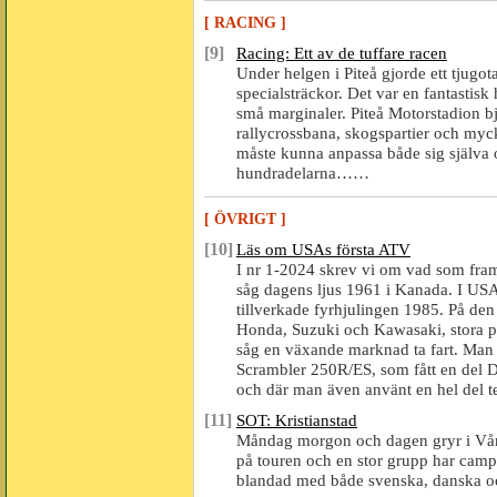
[ RACING ]
[9]
Racing: Ett av de tuffare racen
Under helgen i Piteå gjorde ett tjugo
specialsträckor. Det var en fantastisk
små marginaler. Piteå Motorstadion b
rallycrossbana, skogspartier och myc
måste kunna anpassa både sig själva o
hundradelarna……
[ ÖVRIGT ]
[10]
Läs om USAs första ATV
I nr 1-2024 skrev vi om vad som framg
såg dagens ljus 1961 i Kanada. I USA
tillverkade fyrhjulingen 1985. På den
Honda, Suzuki och Kawasaki, stora p
såg en växande marknad ta fart. Man l
Scrambler 250R/ES, som fått en del 
och där man även använt en hel del 
[11]
SOT: Kristianstad
Måndag morgon och dagen gryr i Vång
på touren och en stor grupp har camp
blandad med både svenska, danska oc